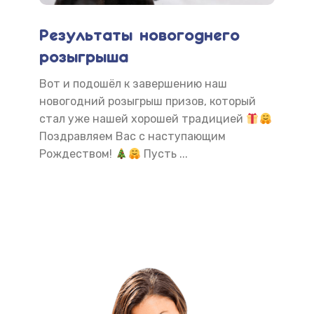
Результаты новогоднего
По
розыгрыша
на
 сам
Вот и подошёл к завершению наш
Жел
ное
новогодний розыгрыш призов, который
все
ую
стал уже нашей хорошей традицией
зас
Поздравляем Вас с наступающим
гол
Рождеством!
Пусть ...
нас