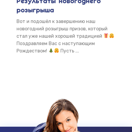
Результаты новогоднего
По
розыгрыша
на
 сам
Вот и подошёл к завершению наш
Жел
ное
новогодний розыгрыш призов, который
все
ую
стал уже нашей хорошей традицией
зас
Поздравляем Вас с наступающим
гол
Рождеством!
Пусть ...
нас