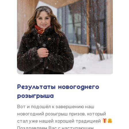
Результаты новогоднего
По
розыгрыша
на
 сам
Вот и подошёл к завершению наш
Жел
ное
новогодний розыгрыш призов, который
все
ую
стал уже нашей хорошей традицией
зас
Поздравляем Вас с наступающим
гол