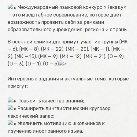
Международный языковой конкурс «Какаду»
— это масштабное соревнование, которое даёт
возможность проявить себя за рамками
образовательного учреждения, региона и страны.⁣⁣
В осенней олимпиаде примут участие группы (МК
— 6), (МК — 8), (МК — 22), (МК — 20), (МК — 1), (МК —
2), (МК — 15), (МК — 9), (МК — 12), (МК — 21), (О — 9),
(О — 3), (О — 1), (О — 5)
Интересные задания и актуальные темы, которые
помогут:⁣⁣
Повысить качество знаний;⁣⁣
Расширить лингвистический кругозор,
лексический запас;
Увеличить мотивацию школьников к
изучению иностранного языка.⁣⁣